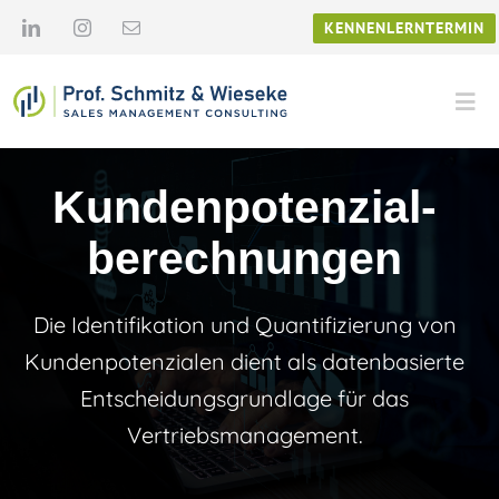
Zum
KENNENLERNTERMIN
Inhalt
springen
Tog
Navi
Unternehmen
Kundenpotenzial­
Leistungen
berechnungen
News & Know-How
Die Identifikation und Quantifizierung von
Kundenpotenzialen dient als datenbasierte
Karriere
Entscheidungsgrundlage für das
Vertriebsmanagement.
Kontakt