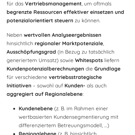
für das
Vertriebsmanagement
, um oftmals
begrenzte Ressourcen effektiver einsetzen und
potenzialorientiert steuern
zu können.
Neben
wertvollen Analyseergebnissen
hinsichtlich
regionaler Marktpotenziale
,
Ausschöpfungsgrad
(in Bezug zu tatsächlich
generiertem Umsatz) sowie
Whitespots
liefern
Kundenpotenzialberechnungen
die
Grundlage
für verschiedene
vertriebsstrategische
Initiativen
– sowohl auf
Kunden-
als auch
aggregiert auf Regionalebene
:
Kundenebene
(z. B. im Rahmen einer
wertbasierten Kundensegmentierung mit
differenziertem Betreuungsmodell, …)
Regionalebene
(z. B. hinsichtlich