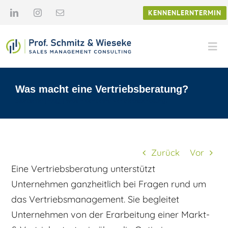
Zum
KENNENLERNTERMIN
Inhalt
springen
Tog
Navi
Unternehmen
Was macht eine Vertriebsberatung?
Startseite
FAQ
Was macht eine Vertriebsberatung?
Leistungen
News & Know-How
Zurück
Vor
Eine Vertriebsberatung unterstützt
Karriere
Unternehmen ganzheitlich bei Fragen rund um
das Vertriebsmanagement. Sie begleitet
Kontakt
Unternehmen von der Erarbeitung einer Markt-