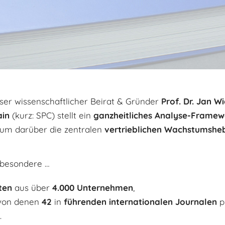
nser wissenschaftlicher Beirat & Gründer
Prof. Dr. Jan W
ain
(kurz: SPC)
stellt ein
ganzheitliches Analyse-Framew
 um darüber die zentralen
vertrieblichen Wachstumshe
sbesondere …
ten
aus über
4.000 Unternehmen
,
 von denen
42
in
führenden internationalen Journalen
p
.