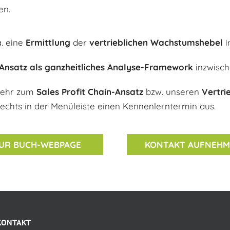
en.
a. eine
Ermittlung
der
vertrieblichen Wachstumshebel
i
Ansatz als ganzheitliches Analyse-Framework
inzwisch
mehr zum
Sales Profit Chain-Ansatz
bzw. unseren
Vertri
rechts in der Menüleiste einen Kennenlerntermin aus.
UR BUCH-WEBPAGE
KONTAKT AUFNEH
KONTAKT